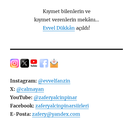
Kıymet bilenlerin ve
kıymet verenlerin mekânı…
Evvel Dükkân
açıldı!
Instagram:
@evvelfanzin
X:
@calmayan
YouTube:
@zaferyalcinpinar
Facebook:
zaferyalcinpinarsiirleri
E-Posta:
zafery@yandex.com