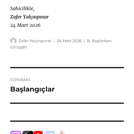
Sahicilikle,
Zafer Yalçınpınar
24 Mart 2026
Yazar
Yayın
Etiketler
Zafer Yalçınpınar
24 Mart 2026
B
,
Başlarken
,
tarihi
Girizgâh
Yazı
SONRAKI
gezinmesi
Başlangıçlar
Sonraki
yazı: