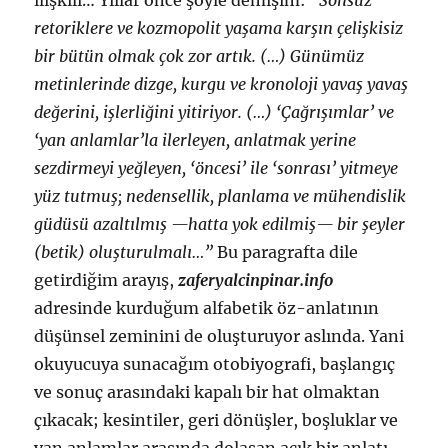
ilişkili… Yıllar önce şöyle demişim:
“Sonsuz
retoriklere ve kozmopolit yaşama karşın çelişkisiz
bir bütün olmak çok zor artık. (…) Günümüz
metinlerinde dizge, kurgu ve kronoloji yavaş yavaş
değerini, işlerliğini yitiriyor. (…) ‘Çağrışımlar’ ve
‘yan anlamlar’la ilerleyen, anlatmak yerine
sezdirmeyi yeğleyen, ‘öncesi’ ile ‘sonrası’ yitmeye
yüz tutmuş; nedensellik, planlama ve mühendislik
güdüsü azaltılmış —hatta yok edilmiş— bir şeyler
(betik) oluşturulmalı…”
Bu paragrafta dile
getirdiğim arayış,
zaferyalcinpinar.info
adresinde kurduğum alfabetik öz-anlatının
düşünsel zeminini de oluşturuyor aslında. Yani
okuyucuya sunacağım otobiyografi, başlangıç
ve sonuç arasındaki kapalı bir hat olmaktan
çıkacak; kesintiler, geri dönüşler, boşluklar ve