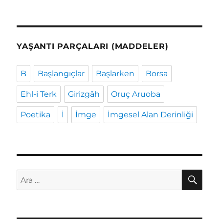
YAŞANTI PARÇALARI (MADDELER)
B
Başlangıçlar
Başlarken
Borsa
Ehl-i Terk
Girizgâh
Oruç Aruoba
Poetika
İ
İmge
İmgesel Alan Derinliği
AR
Ara: