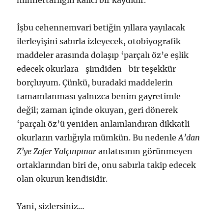
minnettarlığın kalıcı bir kaydıdır.
İşbu cehennemvari betiğin yıllara yayılacak
ilerleyişini sabırla izleyecek, otobiyografik
maddeler arasında dolaşıp ‘parçalı öz’e eşlik
edecek okurlara -şimdiden- bir teşekkür
borçluyum. Çünkü, buradaki maddelerin
tamamlanması yalnızca benim gayretimle
değil; zaman içinde okuyan, geri dönerek
‘parçalı öz’ü yeniden anlamlandıran dikkatli
okurların varlığıyla mümkün. Bu nedenle
A’dan
Z’ye Zafer Yalçınpınar
anlatısının görünmeyen
ortaklarından biri de, onu sabırla takip edecek
olan okurun kendisidir.
Yani, sizlersiniz…