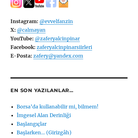
Instagram:
@evvelfanzin
X:
@calmayan
YouTube:
@zaferyalcinpinar
Facebook:
zaferyalcinpinarsiirleri
E-Posta:
zafery@yandex.com
EN SON YAZILANLAR…
Borsa’da kullanabilir mi, bilmem!
İmgesel Alan Derinliği
Başlangıçlar
Başlarken… (Girizgâh)