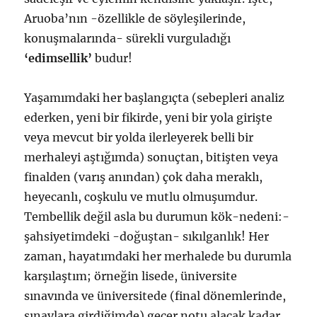
Aruoba’nın -özellikle de söyleşilerinde,
konuşmalarında- sürekli vurguladığı
‘edimsellik’
budur!
Yaşamımdaki her başlangıçta (sebepleri analiz
ederken, yeni bir fikirde, yeni bir yola girişte
veya mevcut bir yolda ilerleyerek belli bir
merhaleyi aştığımda) sonuçtan, bitişten veya
finalden (varış anından) çok daha meraklı,
heyecanlı, coşkulu ve mutlu olmuşumdur.
Tembellik değil asla bu durumun kök-nedeni:-
şahsiyetimdeki -doğuştan- sıkılganlık! Her
zaman, hayatımdaki her merhalede bu durumla
karşılaştım; örneğin lisede, üniversite
sınavında ve üniversitede (final dönemlerinde,
sınavlara girdiğimde) geçer notu alacak kadar