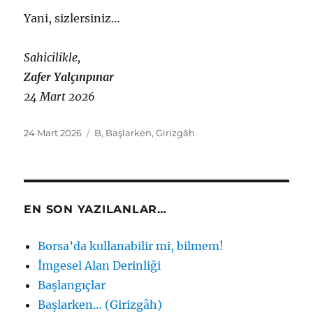
Yani, sizlersiniz…
Sahicilikle,
Zafer Yalçınpınar
24 Mart 2026
Yayın
Etiketler
24 Mart 2026
B
,
Başlarken
,
Girizgâh
tarihi
EN SON YAZILANLAR…
Borsa’da kullanabilir mi, bilmem!
İmgesel Alan Derinliği
Başlangıçlar
Başlarken… (Girizgâh)