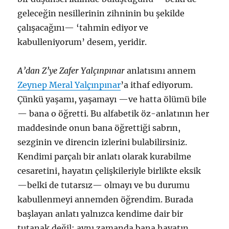
geleceğin nesillerinin zihninin bu şekilde
çalışacağını— ‘tahmin ediyor ve
kabulleniyorum’ desem, yeridir.
A’dan Z’ye Zafer Yalçınpınar
anlatısını annem
Zeynep Meral Yalçınpınar
’a ithaf ediyorum.
Çünkü yaşamı, yaşamayı —ve hatta ölümü bile
— bana o öğretti. Bu alfabetik öz-anlatının her
maddesinde onun bana öğrettiği sabrın,
sezginin ve direncin izlerini bulabilirsiniz.
Kendimi parçalı bir anlatı olarak kurabilme
cesaretini, hayatın çelişkileriyle birlikte eksik
—belki de tutarsız— olmayı ve bu durumu
kabullenmeyi annemden öğrendim. Burada
başlayan anlatı yalnızca kendime dair bir
tutanak değil; aynı zamanda bana hayatın