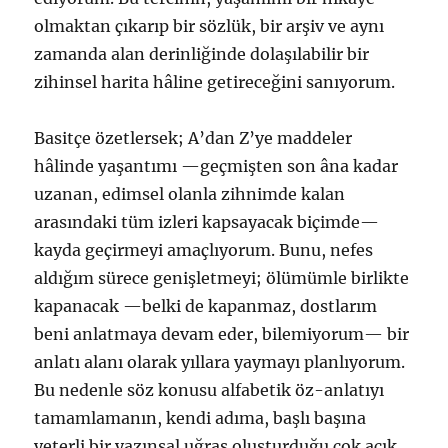
olmaktan çıkarıp bir sözlük, bir arşiv ve aynı
zamanda alan derinliğinde dolaşılabilir bir
zihinsel harita hâline getireceğini sanıyorum.
Basitçe özetlersek; A’dan Z’ye maddeler
hâlinde yaşantımı —geçmişten son âna kadar
uzanan, edimsel olanla zihnimde kalan
arasındaki tüm izleri kapsayacak biçimde—
kayda geçirmeyi amaçlıyorum. Bunu, nefes
aldığım sürece genişletmeyi; ölümümle birlikte
kapanacak —belki de kapanmaz, dostlarım
beni anlatmaya devam eder, bilemiyorum— bir
anlatı alanı olarak yıllara yaymayı planlıyorum.
Bu nedenle söz konusu alfabetik öz-anlatıyı
tamamlamanın, kendi adıma, başlı başına
yeterli bir yazınsal uğraş oluşturduğu çok açık.