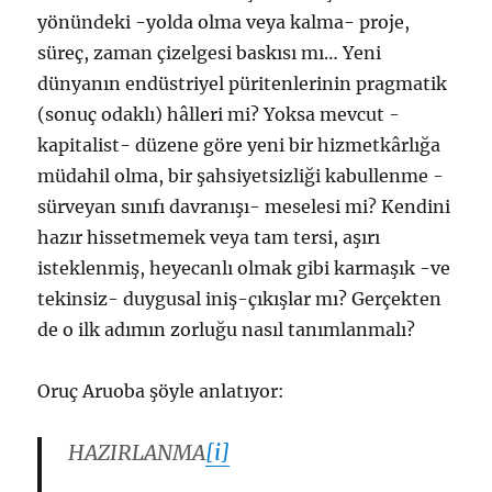
yönündeki -yolda olma veya kalma- proje,
süreç, zaman çizelgesi baskısı mı… Yeni
dünyanın endüstriyel püritenlerinin pragmatik
(sonuç odaklı) hâlleri mi? Yoksa mevcut -
kapitalist- düzene göre yeni bir hizmetkârlığa
müdahil olma, bir şahsiyetsizliği kabullenme -
sürveyan sınıfı davranışı- meselesi mi? Kendini
hazır hissetmemek veya tam tersi, aşırı
isteklenmiş, heyecanlı olmak gibi karmaşık -ve
tekinsiz- duygusal iniş-çıkışlar mı? Gerçekten
de o ilk adımın zorluğu nasıl tanımlanmalı?
Oruç Aruoba şöyle anlatıyor:
HAZIRLANMA
[i]