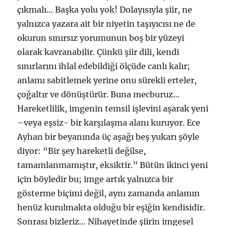
çıkmalı… Başka yolu yok! Dolayısıyla şiir, ne
yalnızca yazara ait bir niyetin taşıyıcısı ne de
okurun sınırsız yorumunun boş bir yüzeyi
olarak kavranabilir. Çünkü şiir dili, kendi
sınırlarını ihlal edebildiği ölçüde canlı kalır;
anlamı sabitlemek yerine onu sürekli erteler,
çoğaltır ve dönüştürür. Buna mecburuz…
Hareketlilik, imgenin temsil işlevini aşarak yeni
–veya eşsiz- bir karşılaşma alanı kuruyor. Ece
Ayhan bir beyanında üç aşağı beş yukarı şöyle
diyor: “Bir şey hareketli değilse,
tamamlanmamıştır, eksiktir.” Bütün ikinci yeni
için böyledir bu; imge artık yalnızca bir
gösterme biçimi değil, aynı zamanda anlamın
henüz kurulmakta olduğu bir eşiğin kendisidir.
Sonrası bizleriz… Nihayetinde şiirin imgesel