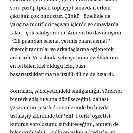
soru çözüp (puan toplayıp) sınavdan erken
çıktığım çok olmuştur. Çünkü -özellikle de
yarışma motifleri taşıyan işlerde ve sınavlarda
falan- çok sıkılıyordum. Annem bu davranışımı
“Elli puandan şaşma, yetmiş puanı aşma!”
diyerek tanımlar ve arkadaşlarına eğlenerek
anlatırdı. Ve aslında şahsiyetimin özelliklerini
en iyi bilen kişi olduğu için, bazı
başarısızlıklarıma ne üzülürdü ne de kızardı.
Sonraları, şahsiyetimdeki sıkılganlığın süreksel
bir terk ediş huyuna dönüşeceğini, dahası,
yaşamımın çeşitli dönemlerinde bu huyda
ustalaşıp zihnimde bir
‘ehl-i terk’
öğretisi
kurarak varoluşumu sürdüreceğimi, annem de
bilemezdi tabiî… Belki en yakın arkadaşlarım,