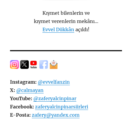
Kıymet bilenlerin ve
kıymet verenlerin mekânı…
Evvel Dükkân
açıldı!
Instagram:
@evvelfanzin
X:
@calmayan
YouTube:
@zaferyalcinpinar
Facebook:
zaferyalcinpinarsiirleri
E-Posta:
zafery@yandex.com