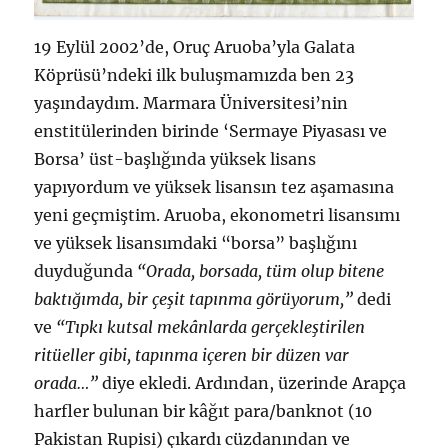
19 Eylül 2002’de, Oruç Aruoba’yla Galata
Köprüsü’ndeki ilk buluşmamızda ben 23
yaşındaydım. Marmara Üniversitesi’nin
enstitülerinden birinde ‘Sermaye Piyasası ve
Borsa’ üst-başlığında yüksek lisans
yapıyordum ve yüksek lisansın tez aşamasına
yeni geçmiştim. Aruoba, ekonometri lisansımı
ve yüksek lisansımdaki “borsa” başlığını
duyduğunda
“Orada, borsada, tüm olup bitene
baktığımda, bir çeşit tapınma görüyorum,”
dedi
ve
“Tıpkı kutsal mekânlarda gerçekleştirilen
ritüeller gibi, tapınma içeren bir düzen var
orada…”
diye ekledi. Ardından, üzerinde Arapça
harfler bulunan bir kâğıt para/banknot (10
Pakistan Rupisi) çıkardı cüzdanından ve