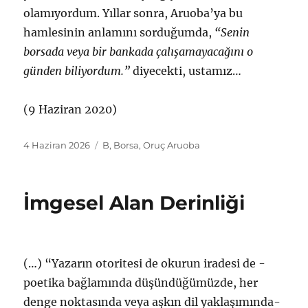
olamıyordum. Yıllar sonra, Aruoba’ya bu
hamlesinin anlamını sorduğumda,
“Senin
borsada veya bir bankada çalışamayacağını o
günden biliyordum.”
diyecekti, ustamız…
(9 Haziran 2020)
Yayın
Etiketler
4 Haziran 2026
B
,
Borsa
,
Oruç Aruoba
tarihi
İmgesel Alan Derinliği
(…) “Yazarın otoritesi de okurun iradesi de -
poetika bağlamında düşündüğümüzde, her
denge noktasında veya aşkın dil yaklaşımında-