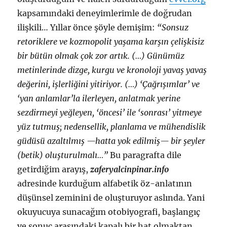
kapsamındaki deneyimlerimle de doğrudan
ilişkili… Yıllar önce şöyle demişim:
“Sonsuz
retoriklere ve kozmopolit yaşama karşın çelişkisiz
bir bütün olmak çok zor artık. (…) Günümüz
metinlerinde dizge, kurgu ve kronoloji yavaş yavaş
değerini, işlerliğini yitiriyor. (…) ‘Çağrışımlar’ ve
‘yan anlamlar’la ilerleyen, anlatmak yerine
sezdirmeyi yeğleyen, ‘öncesi’ ile ‘sonrası’ yitmeye
yüz tutmuş; nedensellik, planlama ve mühendislik
güdüsü azaltılmış —hatta yok edilmiş— bir şeyler
(betik) oluşturulmalı…”
Bu paragrafta dile
getirdiğim arayış,
zaferyalcinpinar.info
adresinde kurduğum alfabetik öz-anlatının
düşünsel zeminini de oluşturuyor aslında. Yani
okuyucuya sunacağım otobiyografi, başlangıç
ve sonuç arasındaki kapalı bir hat olmaktan