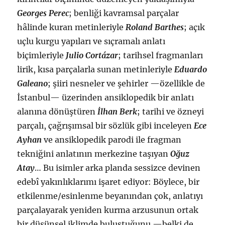
Georges Perec
; benliği kavramsal parçalar
hâlinde kuran metinleriyle
Roland Barthes
; açık
uçlu kurgu yapıları ve sıçramalı anlatı
biçimleriyle
Julio Cortázar
; tarihsel fragmanları
lirik, kısa parçalarla sunan metinleriyle
Eduardo
Galeano
; şiiri nesneler ve şehirler —özellikle de
İstanbul— üzerinden ansiklopedik bir anlatı
alanına dönüştüren
İlhan Berk
; tarihi ve özneyi
parçalı, çağrışımsal bir sözlük gibi inceleyen
Ece
Ayhan
ve ansiklopedik parodi ile fragman
tekniğini anlatının merkezine taşıyan
Oğuz
Atay
… Bu isimler arka planda sessizce devinen
edebî yakınlıklarımı işaret ediyor: Böylece, bir
etkilenme/esinlenme beyanından çok, anlatıyı
parçalayarak yeniden kurma arzusunun ortak
bir düşünsel iklimde buluştuğunu —belki de