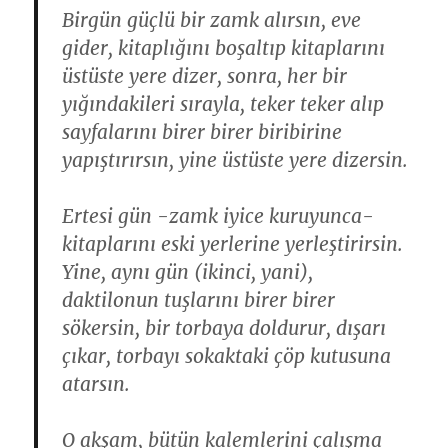
Birgün güçlü bir zamk alırsın, eve
gider, kitaplığını boşaltıp kitaplarını
üstüste yere dizer, sonra, her bir
yığındakileri sırayla, teker teker alıp
sayfalarını birer birer biribirine
yapıştırırsın, yine üstüste yere dizersin.
Ertesi gün -zamk iyice kuruyunca-
kitaplarını eski yerlerine yerleştirirsin.
Yine, aynı gün (ikinci, yani),
daktilonun tuşlarını birer birer
sökersin, bir torbaya doldurur, dışarı
çıkar, torbayı sokaktaki çöp kutusuna
atarsın.
O akşam, bütün kalemlerini çalışma