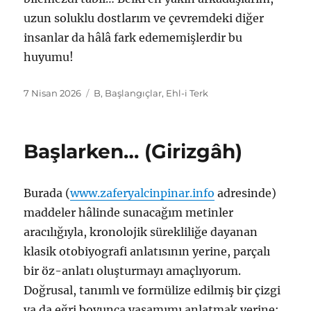
uzun soluklu dostlarım ve çevremdeki diğer
insanlar da hâlâ fark edememişlerdir bu
huyumu!
Yayın
Etiketler
7 Nisan 2026
B
,
Başlangıçlar
,
Ehl-i Terk
tarihi
Başlarken… (Girizgâh)
Burada (
www.zaferyalcinpinar.info
⁠ adresinde)
maddeler hâlinde sunacağım metinler
aracılığıyla, kronolojik sürekliliğe dayanan
klasik otobiyografi anlatısının yerine, parçalı
bir öz-anlatı oluşturmayı amaçlıyorum.
Doğrusal, tanımlı ve formülize edilmiş bir çizgi
ya da eğri boyunca yaşamımı anlatmak yerine;