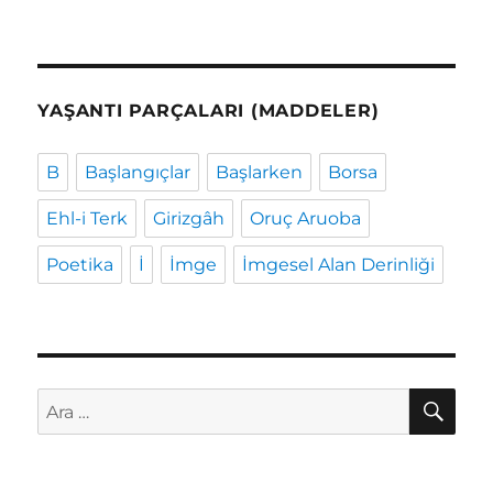
YAŞANTI PARÇALARI (MADDELER)
B
Başlangıçlar
Başlarken
Borsa
Ehl-i Terk
Girizgâh
Oruç Aruoba
Poetika
İ
İmge
İmgesel Alan Derinliği
AR
Ara: