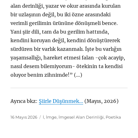
alan derinliği, yazar ve okur arasında kurulan
bir uzlaşının değil, bu iki özne arasındaki
verimli gerilimin ürününe dönüşmeli bence.
Yani şiir dili, tam da bu gerilim hattında,
kendini koruyan değil, kendini dönüştürerek
sürdüren bir varlık kazanmalı. İşte bu varlığın
yaşamsallığı, hareket etmesi falan -çok acayip,
nasıl desem bilemiyorum- ötekinin ta kendisi
oluyor benim zihnimde!” (…)
Ayrıca bkz:
Şiirle Düşünmek…
(Mayıs, 2026)
Yayın
Etiketler
16 Mayıs 2026
İ
,
İmge
,
İmgesel Alan Derinliği
,
Poetika
tarihi