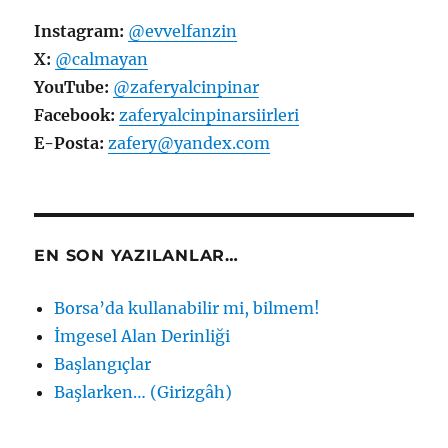
Instagram:
@evvelfanzin
X:
@calmayan
YouTube:
@zaferyalcinpinar
Facebook:
zaferyalcinpinarsiirleri
E-Posta:
zafery@yandex.com
EN SON YAZILANLAR…
Borsa’da kullanabilir mi, bilmem!
İmgesel Alan Derinliği
Başlangıçlar
Başlarken… (Girizgâh)