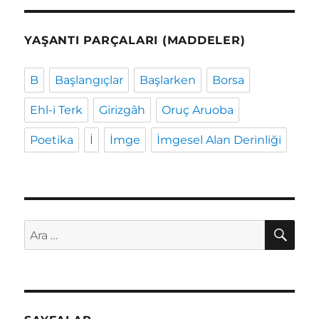
YAŞANTI PARÇALARI (MADDELER)
B
Başlangıçlar
Başlarken
Borsa
Ehl-i Terk
Girizgâh
Oruç Aruoba
Poetika
İ
İmge
İmgesel Alan Derinliği
AR
Ara: