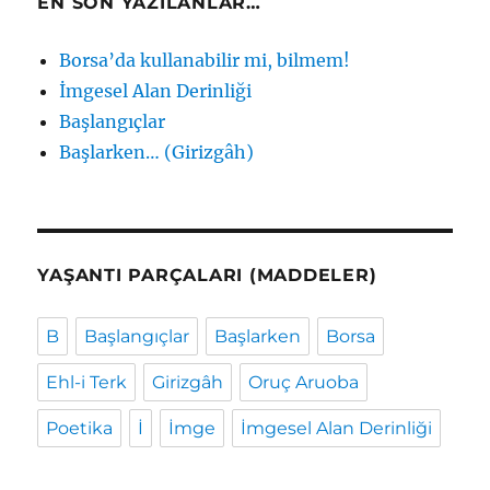
EN SON YAZILANLAR…
Borsa’da kullanabilir mi, bilmem!
İmgesel Alan Derinliği
Başlangıçlar
Başlarken… (Girizgâh)
YAŞANTI PARÇALARI (MADDELER)
B
Başlangıçlar
Başlarken
Borsa
Ehl-i Terk
Girizgâh
Oruç Aruoba
Poetika
İ
İmge
İmgesel Alan Derinliği