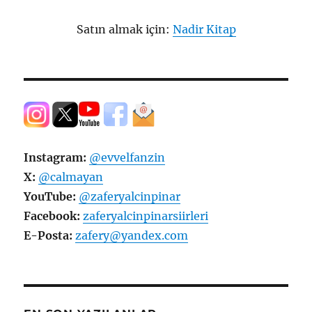
Satın almak için:
Nadir Kitap
Instagram:
@evvelfanzin
X:
@calmayan
YouTube:
@zaferyalcinpinar
Facebook:
zaferyalcinpinarsiirleri
E-Posta:
zafery@yandex.com