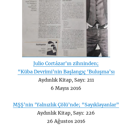
Julio Cortázar’ın zihninden;
“Küba Devrimi’nin Başlangıç ‘Buluşma’sı
Aydınlık Kitap, Sayı: 211
6 Mayıs 2016
MŞŞ’nin ‘Yalnızlık Çölü’nde; “Sayıklayanlar”
Aydınlık Kitap, Sayı: 226
26 Ağustos 2016