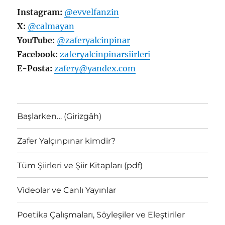
Instagram:
@evvelfanzin
X:
@calmayan
YouTube:
@zaferyalcinpinar
Facebook:
zaferyalcinpinarsiirleri
E-Posta:
zafery@yandex.com
Başlarken… (Girizgâh)
Zafer Yalçınpınar kimdir?
Tüm Şiirleri ve Şiir Kitapları (pdf)
Videolar ve Canlı Yayınlar
Poetika Çalışmaları, Söyleşiler ve Eleştiriler