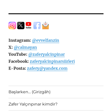
Instagram:
@evvelfanzin
X:
@calmayan
YouTube:
@zaferyalcinpinar
Facebook:
zaferyalcinpinarsiirleri
E-Posta:
zafery@yandex.com
Başlarken… (Girizgâh)
Zafer Yalçınpınar kimdir?