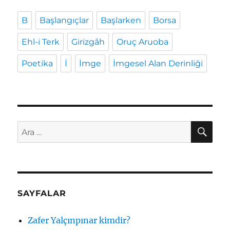
B
Başlangıçlar
Başlarken
Borsa
Ehl-i Terk
Girizgâh
Oruç Aruoba
Poetika
İ
İmge
İmgesel Alan Derinliği
AR
Ara:
SAYFALAR
Zafer Yalçınpınar kimdir?