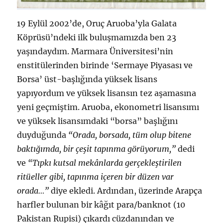
19 Eylül 2002’de, Oruç Aruoba’yla Galata
Köprüsü’ndeki ilk buluşmamızda ben 23
yaşındaydım. Marmara Üniversitesi’nin
enstitülerinden birinde ‘Sermaye Piyasası ve
Borsa’ üst-başlığında yüksek lisans
yapıyordum ve yüksek lisansın tez aşamasına
yeni geçmiştim. Aruoba, ekonometri lisansımı
ve yüksek lisansımdaki “borsa” başlığını
duyduğunda
“Orada, borsada, tüm olup bitene
baktığımda, bir çeşit tapınma görüyorum,”
dedi
ve
“Tıpkı kutsal mekânlarda gerçekleştirilen
ritüeller gibi, tapınma içeren bir düzen var
orada…”
diye ekledi. Ardından, üzerinde Arapça
harfler bulunan bir kâğıt para/banknot (10
Pakistan Rupisi) çıkardı cüzdanından ve