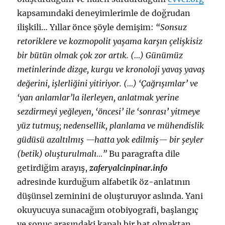
kapsamındaki deneyimlerimle de doğrudan
ilişkili… Yıllar önce şöyle demişim:
“Sonsuz
retoriklere ve kozmopolit yaşama karşın çelişkisiz
bir bütün olmak çok zor artık. (…) Günümüz
metinlerinde dizge, kurgu ve kronoloji yavaş yavaş
değerini, işlerliğini yitiriyor. (…) ‘Çağrışımlar’ ve
‘yan anlamlar’la ilerleyen, anlatmak yerine
sezdirmeyi yeğleyen, ‘öncesi’ ile ‘sonrası’ yitmeye
yüz tutmuş; nedensellik, planlama ve mühendislik
güdüsü azaltılmış —hatta yok edilmiş— bir şeyler
(betik) oluşturulmalı…”
Bu paragrafta dile
getirdiğim arayış,
zaferyalcinpinar.info
adresinde kurduğum alfabetik öz-anlatının
düşünsel zeminini de oluşturuyor aslında. Yani
okuyucuya sunacağım otobiyografi, başlangıç
ve sonuç arasındaki kapalı bir hat olmaktan