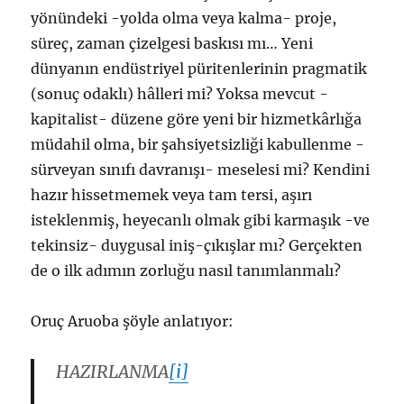
yönündeki -yolda olma veya kalma- proje,
süreç, zaman çizelgesi baskısı mı… Yeni
dünyanın endüstriyel püritenlerinin pragmatik
(sonuç odaklı) hâlleri mi? Yoksa mevcut -
kapitalist- düzene göre yeni bir hizmetkârlığa
müdahil olma, bir şahsiyetsizliği kabullenme -
sürveyan sınıfı davranışı- meselesi mi? Kendini
hazır hissetmemek veya tam tersi, aşırı
isteklenmiş, heyecanlı olmak gibi karmaşık -ve
tekinsiz- duygusal iniş-çıkışlar mı? Gerçekten
de o ilk adımın zorluğu nasıl tanımlanmalı?
Oruç Aruoba şöyle anlatıyor:
HAZIRLANMA
[i]