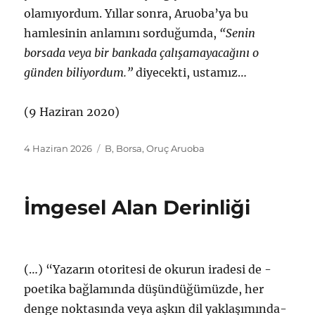
olamıyordum. Yıllar sonra, Aruoba’ya bu
hamlesinin anlamını sorduğumda,
“Senin
borsada veya bir bankada çalışamayacağını o
günden biliyordum.”
diyecekti, ustamız…
(9 Haziran 2020)
Yayın
Etiketler
4 Haziran 2026
B
,
Borsa
,
Oruç Aruoba
tarihi
İmgesel Alan Derinliği
(…) “Yazarın otoritesi de okurun iradesi de -
poetika bağlamında düşündüğümüzde, her
denge noktasında veya aşkın dil yaklaşımında-