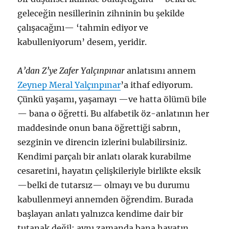
geleceğin nesillerinin zihninin bu şekilde
çalışacağını— ‘tahmin ediyor ve
kabulleniyorum’ desem, yeridir.
A’dan Z’ye Zafer Yalçınpınar
anlatısını annem
Zeynep Meral Yalçınpınar
’a ithaf ediyorum.
Çünkü yaşamı, yaşamayı —ve hatta ölümü bile
— bana o öğretti. Bu alfabetik öz-anlatının her
maddesinde onun bana öğrettiği sabrın,
sezginin ve direncin izlerini bulabilirsiniz.
Kendimi parçalı bir anlatı olarak kurabilme
cesaretini, hayatın çelişkileriyle birlikte eksik
—belki de tutarsız— olmayı ve bu durumu
kabullenmeyi annemden öğrendim. Burada
başlayan anlatı yalnızca kendime dair bir
tutanak değil; aynı zamanda bana hayatın