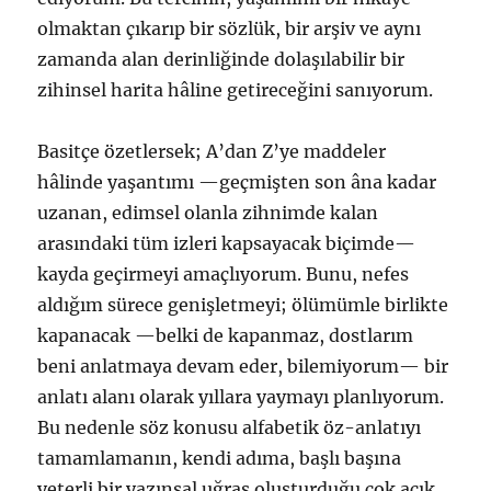
olmaktan çıkarıp bir sözlük, bir arşiv ve aynı
zamanda alan derinliğinde dolaşılabilir bir
zihinsel harita hâline getireceğini sanıyorum.
Basitçe özetlersek; A’dan Z’ye maddeler
hâlinde yaşantımı —geçmişten son âna kadar
uzanan, edimsel olanla zihnimde kalan
arasındaki tüm izleri kapsayacak biçimde—
kayda geçirmeyi amaçlıyorum. Bunu, nefes
aldığım sürece genişletmeyi; ölümümle birlikte
kapanacak —belki de kapanmaz, dostlarım
beni anlatmaya devam eder, bilemiyorum— bir
anlatı alanı olarak yıllara yaymayı planlıyorum.
Bu nedenle söz konusu alfabetik öz-anlatıyı
tamamlamanın, kendi adıma, başlı başına
yeterli bir yazınsal uğraş oluşturduğu çok açık.