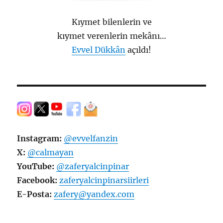
Kıymet bilenlerin ve
kıymet verenlerin mekânı…
Evvel Dükkân
açıldı!
Instagram:
@evvelfanzin
X:
@calmayan
YouTube:
@zaferyalcinpinar
Facebook:
zaferyalcinpinarsiirleri
E-Posta:
zafery@yandex.com