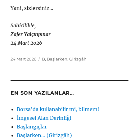
Yani, sizlersiniz…
Sahicilikle,
Zafer Yalçınpınar
24 Mart 2026
Yayın
Etiketler
24 Mart 2026
B
,
Başlarken
,
Girizgâh
tarihi
EN SON YAZILANLAR…
Borsa’da kullanabilir mi, bilmem!
İmgesel Alan Derinliği
Başlangıçlar
Başlarken… (Girizgâh)