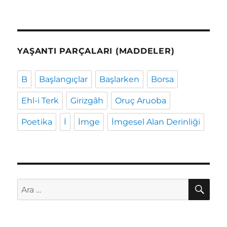
YAŞANTI PARÇALARI (MADDELER)
B
Başlangıçlar
Başlarken
Borsa
Ehl-i Terk
Girizgâh
Oruç Aruoba
Poetika
İ
İmge
İmgesel Alan Derinliği
AR
Ara: