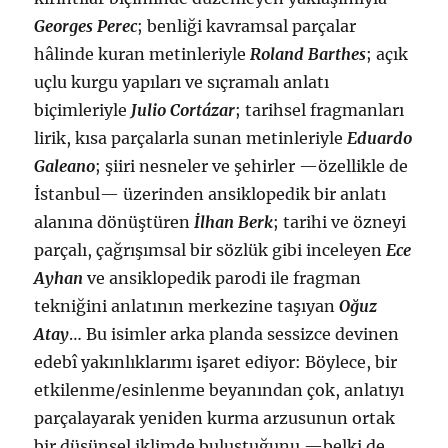
Georges Perec
; benliği kavramsal parçalar
hâlinde kuran metinleriyle
Roland Barthes
; açık
uçlu kurgu yapıları ve sıçramalı anlatı
biçimleriyle
Julio Cortázar
; tarihsel fragmanları
lirik, kısa parçalarla sunan metinleriyle
Eduardo
Galeano
; şiiri nesneler ve şehirler —özellikle de
İstanbul— üzerinden ansiklopedik bir anlatı
alanına dönüştüren
İlhan Berk
; tarihi ve özneyi
parçalı, çağrışımsal bir sözlük gibi inceleyen
Ece
Ayhan
ve ansiklopedik parodi ile fragman
tekniğini anlatının merkezine taşıyan
Oğuz
Atay
… Bu isimler arka planda sessizce devinen
edebî yakınlıklarımı işaret ediyor: Böylece, bir
etkilenme/esinlenme beyanından çok, anlatıyı
parçalayarak yeniden kurma arzusunun ortak
bir düşünsel iklimde buluştuğunu —belki de