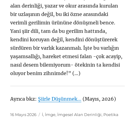
alan derinliği, yazar ve okur arasında kurulan
bir uzlaşının değil, bu iki özne arasındaki
verimli gerilimin ürününe dönüşmeli bence.
Yani şiir dili, tam da bu gerilim hattında,
kendini koruyan değil, kendini dönüştürerek
sürdüren bir varlık kazanmalı. İşte bu varlığın
yaşamsallığı, hareket etmesi falan -çok acayip,
nasıl desem bilemiyorum- ötekinin ta kendisi
oluyor benim zihnimde!” (…)
Ayrıca bkz:
Şiirle Düşünmek…
(Mayıs, 2026)
Yayın
Etiketler
16 Mayıs 2026
İ
,
İmge
,
İmgesel Alan Derinliği
,
Poetika
tarihi