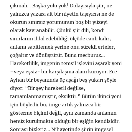
çıkmalı… Başka yolu yok! Dolayısıyla şiir, ne
yalnızca yazara ait bir niyetin taşıyıcısı ne de
okurun sınırsız yorumunun boş bir yüzeyi
olarak kavranabilir. Çünkü şiir dili, kendi
sınırlarını ihlal edebildiği ölçüde canlı kalır;
anlamı sabitlemek yerine onu sürekli erteler,
çoğaltır ve dönüştürür. Buna mecburuz…
Hareketlilik, imgenin temsil işlevini aşarak yeni
–veya eşsiz- bir karşılaşma alanı kuruyor. Ece
Ayhan bir beyanında üç aşağı beş yukarı şöyle
diyor: “Bir şey hareketli değilse,
tamamlanmamıştır, eksiktir.” Bütün ikinci yeni
için böyledir bu; imge artık yalnızca bir
gösterme biçimi değil, aynı zamanda anlamın
henüz kurulmakta olduğu bir eşiğin kendisidir.
Sonrası bizleriz… Nihayetinde şiirin imgesel