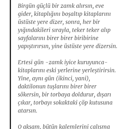
Birgün güçlü bir zamk alırsın, eve
gider, kitaplığını boşaltıp kitaplarını
üstüste yere dizer, sonra, her bir
yığındakileri sırayla, teker teker alıp
sayfalarını birer birer biribirine
yapıştırırsın, yine üstüste yere dizersin.
Ertesi gün -zamk iyice kuruyunca-
kitaplarını eski yerlerine yerleştirirsin.
Yine, aynı gün (ikinci, yani),
daktilonun tuşlarını birer birer
sökersin, bir torbaya doldurur, dışarı
çıkar, torbayı sokaktaki çöp kutusuna
atarsın.
O akşam, bütün kalemlerini çalışma