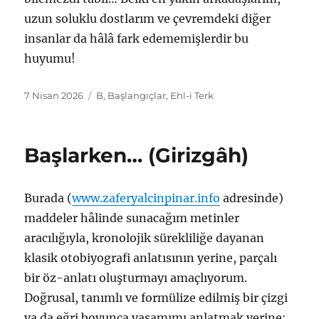
uzun soluklu dostlarım ve çevremdeki diğer
insanlar da hâlâ fark edememişlerdir bu
huyumu!
Yayın
Etiketler
7 Nisan 2026
B
,
Başlangıçlar
,
Ehl-i Terk
tarihi
Başlarken… (Girizgâh)
Burada (
www.zaferyalcinpinar.info
⁠ adresinde)
maddeler hâlinde sunacağım metinler
aracılığıyla, kronolojik sürekliliğe dayanan
klasik otobiyografi anlatısının yerine, parçalı
bir öz-anlatı oluşturmayı amaçlıyorum.
Doğrusal, tanımlı ve formülize edilmiş bir çizgi
ya da eğri boyunca yaşamımı anlatmak yerine;