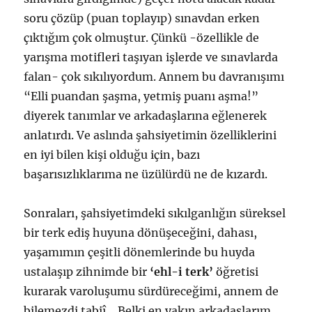
soru çözüp (puan toplayıp) sınavdan erken
çıktığım çok olmuştur. Çünkü -özellikle de
yarışma motifleri taşıyan işlerde ve sınavlarda
falan- çok sıkılıyordum. Annem bu davranışımı
“Elli puandan şaşma, yetmiş puanı aşma!”
diyerek tanımlar ve arkadaşlarına eğlenerek
anlatırdı. Ve aslında şahsiyetimin özelliklerini
en iyi bilen kişi olduğu için, bazı
başarısızlıklarıma ne üzülürdü ne de kızardı.
Sonraları, şahsiyetimdeki sıkılganlığın süreksel
bir terk ediş huyuna dönüşeceğini, dahası,
yaşamımın çeşitli dönemlerinde bu huyda
ustalaşıp zihnimde bir
‘ehl-i terk’
öğretisi
kurarak varoluşumu sürdüreceğimi, annem de
bilemezdi tabiî… Belki en yakın arkadaşlarım,